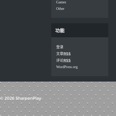
Games
Other
功能
登录
RSS
文章
RSS
评论
WordPress.org
© 2026 SharpenPlay