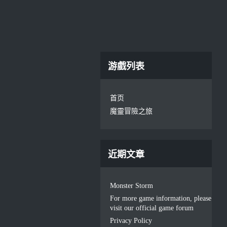
游戲列表
首页
魔靈冒險之旅
近期文章
Monster Storm
For more game information, please
visit our official game forum
Privacy Policy