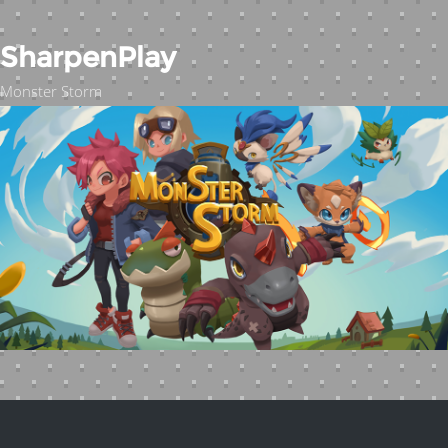
SharpenPlay
Monster Storm