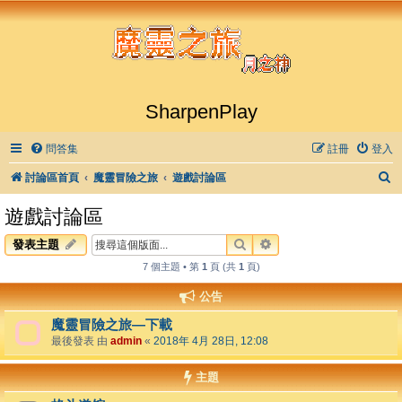
SharpenPlay
問答集
註冊
登入
討論區首頁
魔靈冒險之旅
遊戲討論區
遊戲討論區
搜尋
進階搜尋
發表主題
7 個主題 • 第
1
頁 (共
1
頁)
公告
魔靈冒險之旅—下載
最後發表 由
admin
«
2018年 4月 28日, 12:08
主題