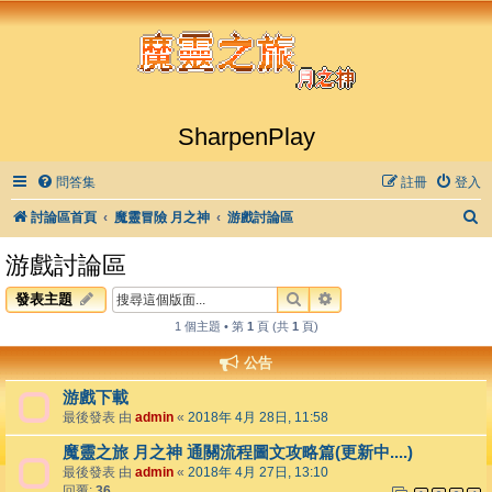
SharpenPlay
問答集
註冊
登入
討論區首頁
魔靈冒險 月之神
游戲討論區
游戲討論區
搜尋
進階搜尋
發表主題
1 個主題 • 第
1
頁 (共
1
頁)
公告
游戲下載
最後發表 由
admin
«
2018年 4月 28日, 11:58
魔靈之旅 月之神 通關流程圖文攻略篇(更新中....)
最後發表 由
admin
«
2018年 4月 27日, 13:10
回覆:
36