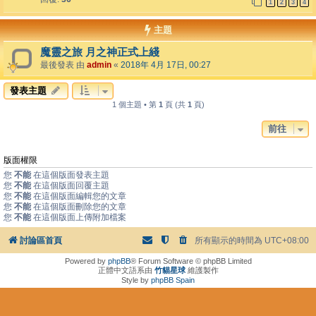
1
2
3
4
主題
魔靈之旅 月之神正式上綫
最後發表 由
admin
«
2018年 4月 17日, 00:27
發表主題
1 個主題 • 第
1
頁 (共
1
頁)
前往
版面權限
您
不能
在這個版面發表主題
您
不能
在這個版面回覆主題
您
不能
在這個版面編輯您的文章
您
不能
在這個版面刪除您的文章
您
不能
在這個版面上傳附加檔案
討論區首頁
所有顯示的時間為
UTC+08:00
Powered by
phpBB
® Forum Software © phpBB Limited
正體中文語系由
竹貓星球
維護製作
Style by
phpBB Spain