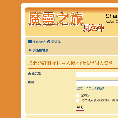
Shar
做大家
快速連結
問答集
討論區首頁
您必須註冊並且登入後才能檢視個人資料。
會員名稱:
密碼:
我忘記了自己的密碼
記得我
此次登入請隱藏我的上線